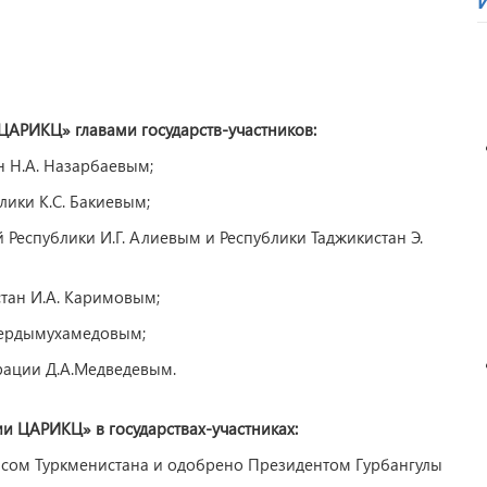
ЦАРИКЦ» главами государств-участников:
н Н.А. Назарбаевым;
ики К.С. Бакиевым;
Республики И.Г. Алиевым и Республики Таджикистан Э.
стан И.А. Каримовым;
 Бердымухамедовым;
рации Д.А.Медведевым.
и ЦАРИКЦ» в государствах-участниках:
исом Туркменистана и одобрено Президентом Гурбангулы