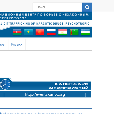
еры
Розыск
|
http://events.caricc.org
|