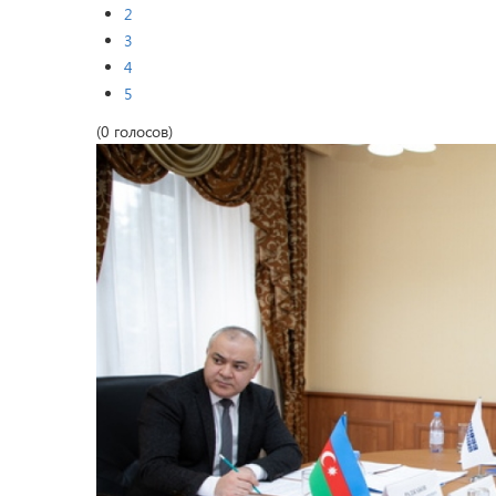
2
3
4
5
(0 голосов)