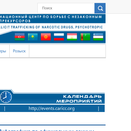
еры
Розыск
|
http://events.caricc.org
|