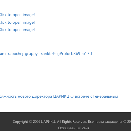
Click to open image!
Click to open image!
Click to open image!
edanii-rabochej-gruppy-tsarikts#sigProIdcb8b9eb17d
должность нового Директора ЦАРИКЦ
О встрече с Генеральным
Copyright © 2026 ЦАРИКЦ. All Rights Reserved. Все права защищены © 20
Официальный сайт