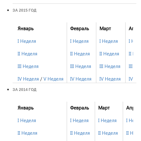
ЗА 2015 ГОД
Январь
Февраль
Март
Апре
I Неделя
I Неделя
I Неделя
I Нед
II Неделя
II Неделя
II Неделя
II Не
III Неделя
III Неделя
III Неделя
III Н
IV Неделя
/
V Неделя
IV Неделя
IV Неделя
IV Не
ЗА 2014 ГОД
Январь
Февраль
Март
Апрел
I Неделя
I Неделя
I Неделя
I Неде
II Неделя
II Неделя
II Неделя
II Нед