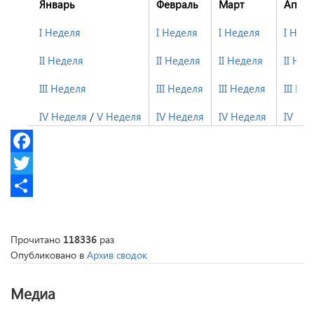
Январь
Февраль
Март
Апре
I Неделя
I Неделя
I Неделя
I Нед
II Неделя
II Неделя
II Неделя
II Нед
III Неделя
III Неделя
III Неделя
III Не
IV Неделя
/
V Неделя
IV Неделя
IV Неделя
IV Не
Facebook
Twitter
Share
Прочитано
118336
раз
Опубликовано в
Архив сводок
Медиа