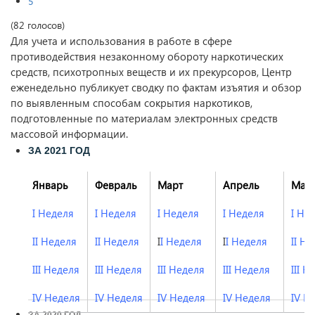
5
(82 голосов)
Для учета и использования в работе в сфере
противодействия незаконному обороту наркотических
средств, психотропных веществ и их прекурсоров, Центр
еженедельно публикует сводку по фактам изъятия и обзор
по выявленным способам сокрытия наркотиков,
подготовленные по материалам электронных средств
массовой информации.
ЗА 2021 ГОД
Январь
Февраль
Март
Апрель
Май
I Неделя
I Неделя
I Неделя
I Неделя
I Не
II Неделя
II Неделя
I
I Неделя
I
I Неделя
II Н
III Неделя
III Неделя
III Неделя
III Неделя
III Н
IV Неделя
IV Неделя
IV Неделя
IV Неделя
IV Н