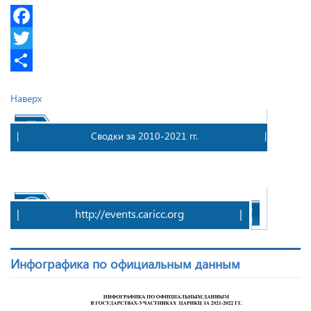
Facebook
Twitter
Share
Наверх
| Сводки за 2010-2021 гг. |
| 
|
http://events.caricc.org
|
Инфографика по официальным данным