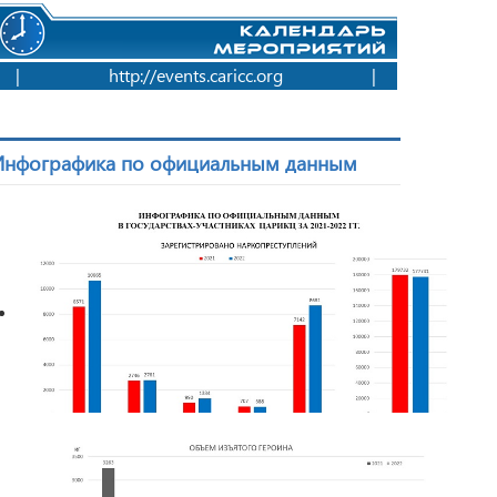
|
http://events.caricc.org
|
Инфографика по официальным данным