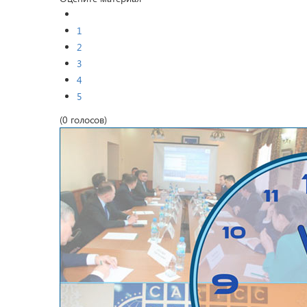
1
2
3
4
5
(0 голосов)