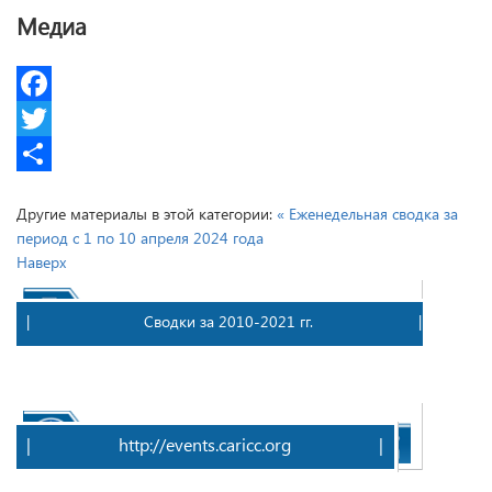
Медиа
Facebook
Twitter
Share
Другие материалы в этой категории:
« Еженедельная сводка за
период с 1 по 10 апреля 2024 года
Наверх
| Сводки за 2010-2021 гг. |
| 
|
http://events.caricc.org
|