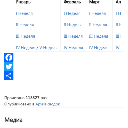
Январь
Февраль
Март
Апре
I Неделя
I Неделя
I Неделя
I Нед
II Неделя
II Неделя
II Неделя
II Нед
III Неделя
III Неделя
III Неделя
III Не
IV Неделя
/
V Неделя
IV Неделя
IV Неделя
IV Не
Facebook
Twitter
Share
Прочитано
118327
раз
Опубликовано в
Архив сводок
Медиа