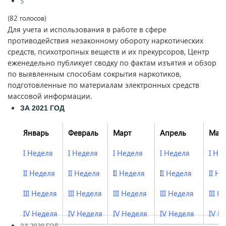
5
(82 голосов)
Для учета и использования в работе в сфере
противодействия незаконному обороту наркотических
средств, психотропных веществ и их прекурсоров, Центр
еженедельно публикует сводку по фактам изъятия и обзор
по выявленным способам сокрытия наркотиков,
подготовленные по материалам электронных средств
массовой информации.
ЗА 2021 ГОД
Январь
Февраль
Март
Апрель
Май
I Неделя
I Неделя
I Неделя
I Неделя
I Не
II Неделя
II Неделя
I
I Неделя
I
I Неделя
II Н
III Неделя
III Неделя
III Неделя
III Неделя
III Н
IV Неделя
IV Неделя
IV Неделя
IV Неделя
IV Н