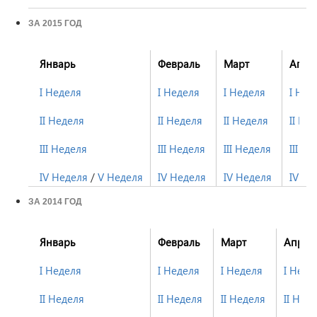
ЗА 2015 ГОД
Январь
Февраль
Март
Апре
I Неделя
I Неделя
I Неделя
I Нед
II Неделя
II Неделя
II Неделя
II Не
III Неделя
III Неделя
III Неделя
III Н
IV Неделя
/
V Неделя
IV Неделя
IV Неделя
IV Не
ЗА 2014 ГОД
Январь
Февраль
Март
Апрел
I Неделя
I Неделя
I Неделя
I Неде
II Неделя
II Неделя
II Неделя
II Нед