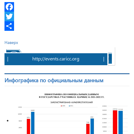
Facebook
Twitter
Share
Наверх
|
http://events.caricc.org
|
Инфографика по официальным данным