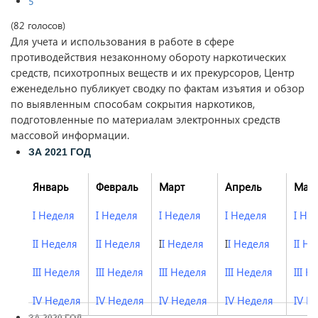
5
(82 голосов)
Для учета и использования в работе в сфере
противодействия незаконному обороту наркотических
средств, психотропных веществ и их прекурсоров, Центр
еженедельно публикует сводку по фактам изъятия и обзор
по выявленным способам сокрытия наркотиков,
подготовленные по материалам электронных средств
массовой информации.
ЗА 2021 ГОД
Январь
Февраль
Март
Апрель
Май
I Неделя
I Неделя
I Неделя
I Неделя
I Не
II Неделя
II Неделя
I
I Неделя
I
I Неделя
II Н
III Неделя
III Неделя
III Неделя
III Неделя
III Н
IV Неделя
IV Неделя
IV Неделя
IV Неделя
IV Н