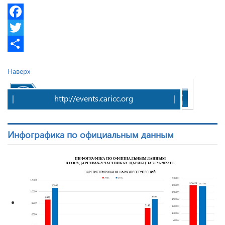
Facebook
Twitter
Share
Наверх
|
http://events.caricc.org
|
Инфографика по официальным данным