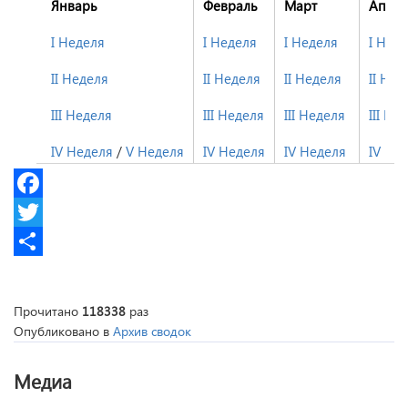
Январь
Февраль
Март
Апре
I Неделя
I Неделя
I Неделя
I Нед
II Неделя
II Неделя
II Неделя
II Нед
III Неделя
III Неделя
III Неделя
III Не
IV Неделя
/
V Неделя
IV Неделя
IV Неделя
IV Не
Facebook
Twitter
Share
Прочитано
118338
раз
Опубликовано в
Архив сводок
Медиа