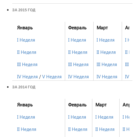
ЗА 2015 ГОД
Январь
Февраль
Март
Апре
I Неделя
I Неделя
I Неделя
I Нед
II Неделя
II Неделя
II Неделя
II Не
III Неделя
III Неделя
III Неделя
III Н
IV Неделя
/
V Неделя
IV Неделя
IV Неделя
IV Не
ЗА 2014 ГОД
Январь
Февраль
Март
Апрел
I Неделя
I Неделя
I Неделя
I Неде
II Неделя
II Неделя
II Неделя
II Нед