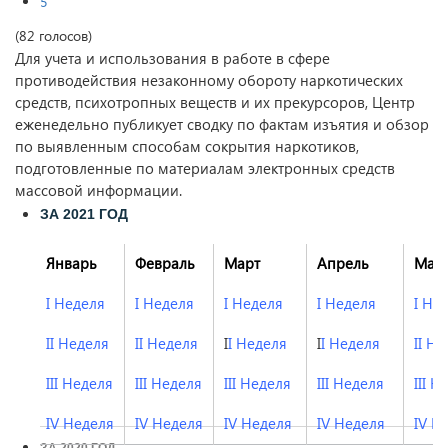
5
(82 голосов)
Для учета и использования в работе в сфере
противодействия незаконному обороту наркотических
средств, психотропных веществ и их прекурсоров, Центр
еженедельно публикует сводку по фактам изъятия и обзор
по выявленным способам сокрытия наркотиков,
подготовленные по материалам электронных средств
массовой информации.
ЗА 2021 ГОД
Январь
Февраль
Март
Апрель
Май
I Неделя
I Неделя
I Неделя
I Неделя
I Не
II Неделя
II Неделя
I
I Неделя
I
I Неделя
II Н
III Неделя
III Неделя
III Неделя
III Неделя
III Н
IV Неделя
IV Неделя
IV Неделя
IV Неделя
IV Н