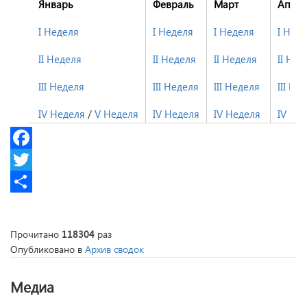
Январь
Февраль
Март
Апре
I Неделя
I Неделя
I Неделя
I Нед
II Неделя
II Неделя
II Неделя
II Нед
III Неделя
III Неделя
III Неделя
III Не
IV Неделя
/
V Неделя
IV Неделя
IV Неделя
IV Не
Facebook
Twitter
Share
Прочитано
118304
раз
Опубликовано в
Архив сводок
Медиа