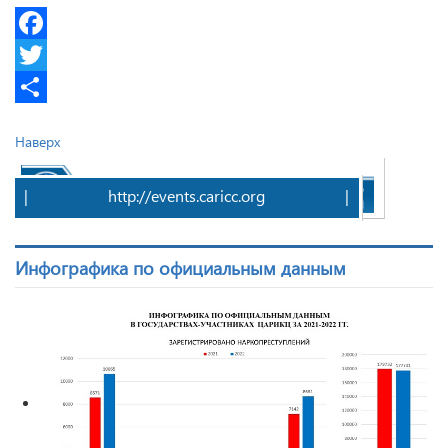
Facebook
Twitter
Share
Наверх
|
http://events.caricc.org
|
Инфографика по официальным данным