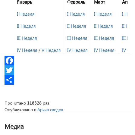
Январь
Февраль
Март
Апре
I Неделя
I Неделя
I Неделя
I Нед
II Неделя
II Неделя
II Неделя
II Нед
III Неделя
III Неделя
III Неделя
III Не
IV Неделя
/
V Неделя
IV Неделя
IV Неделя
IV Не
Facebook
Twitter
Share
Прочитано
118328
раз
Опубликовано в
Архив сводок
Медиа