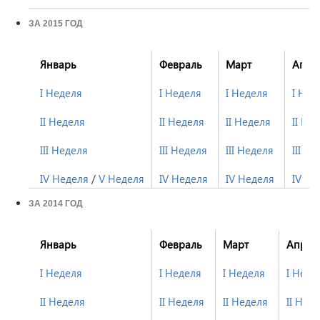
ЗА 2015 ГОД
Январь
Февраль
Март
Апре
I Неделя
I Неделя
I Неделя
I Нед
II Неделя
II Неделя
II Неделя
II Не
III Неделя
III Неделя
III Неделя
III Н
IV Неделя
/
V Неделя
IV Неделя
IV Неделя
IV Не
ЗА 2014 ГОД
Январь
Февраль
Март
Апрел
I Неделя
I Неделя
I Неделя
I Неде
II Неделя
II Неделя
II Неделя
II Нед