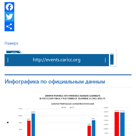
Facebook
Twitter
Share
Наверх
|
http://events.caricc.org
|
Инфографика по официальным данным