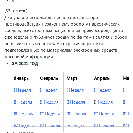
5
(82 голосов)
Для учета и использования в работе в сфере
противодействия незаконному обороту наркотических
средств, психотропных веществ и их прекурсоров, Центр
еженедельно публикует сводку по фактам изъятия и обзор
по выявленным способам сокрытия наркотиков,
подготовленные по материалам электронных средств
массовой информации.
ЗА 2021 ГОД
Январь
Февраль
Март
Апрель
Май
I Неделя
I Неделя
I Неделя
I Неделя
I Не
II Неделя
II Неделя
I
I Неделя
I
I Неделя
II Н
III Неделя
III Неделя
III Неделя
III Неделя
III Н
IV Неделя
IV Неделя
IV Неделя
IV Неделя
IV Н